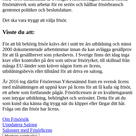
frisörnätverk som arbetar för en seriös och hållbar frisörbransch
gentemot politiker och beslutsfattare.
Det ska vara tryggt att välja frisör.
Visste du att:
För att bli behörig frisör krävs det i snitt tre års utbildning och minst
2000 dokumenterade arbetstimmar innan du kan avlägga gesällprov
för att få gesällbrevet som yrkesbevis. I Sverige finns det idag inga
krav eller kontroller på den som utövar frisöryrket, till skillnad från
många EU-länder som kräver någon form av licens,
utbildningsbevis eller tillstånd för att driva en salong.
År 2016 tog därför Frisörernas Yrkesnämnd fram en svensk licens
med målsättningen att uppnå krav på licens för att få kalla sig frisör,
ett arbete som fortfarande pågår. Frisörlicensen är en kvalitetsgaranti
som intygar utbildning, behörighet och seriositet. Detta för att du
som kund ska känna dig trygg när du klipper eller färgar ditt hår.
Fråga om din frisör har licens.
Om Frisörsök
Uppdatera Salong
Salonger med Frisörlicens