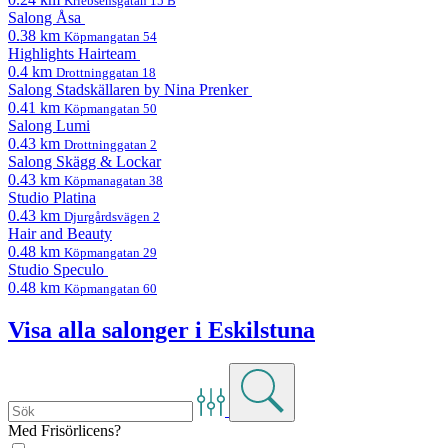
Kriebsensgatan 15 B
Salong Åsa
0.38 km
Köpmangatan 54
Highlights Hairteam
0.4 km
Drottninggatan 18
Salong Stadskällaren by Nina Prenker
0.41 km
Köpmangatan 50
Salong Lumi
0.43 km
Drottninggatan 2
Salong Skägg & Lockar
0.43 km
Köpmanagatan 38
Studio Platina
0.43 km
Djurgårdsvägen 2
Hair and Beauty
0.48 km
Köpmangatan 29
Studio Speculo
0.48 km
Köpmangatan 60
Visa alla salonger i Eskilstuna
Med Frisörlicens?