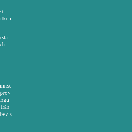
.
tt
vilken
rsta
sch
 minst
lprov
 inga
 från
bevis