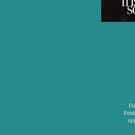
Fr
Fris
upp