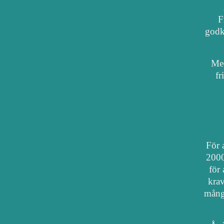
F
godkä
Med
fr
För a
2000
för 
krav
mång