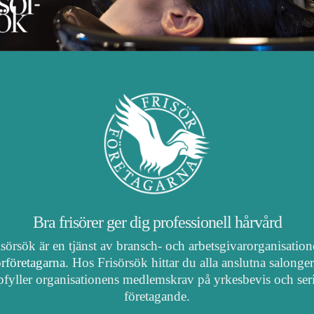
Bra frisörer ger dig professionell hårvård
isörsök är en tjänst av bransch- och arbetsgivarorganisatio
örföretagarna
. Hos Frisörsök hittar du alla anslutna salonge
fyller organisationens medlemskrav på yrkesbevis och ser
företagande.