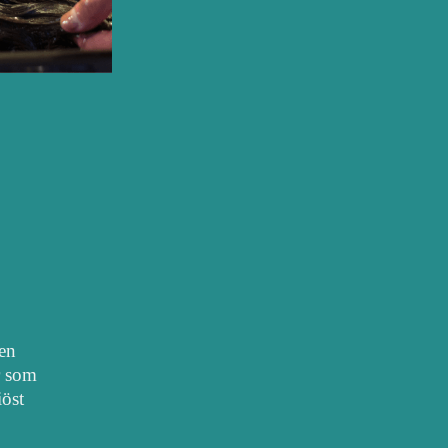
nen
r som
iöst