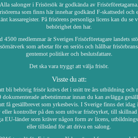
Alla salonger i Frisörsök är godkända av Frisörföretagarna
risörerna som finns här innehar godkänd F-skattsedel och e
nt kassaregister. På frisörens personliga licens kan du se 
behörighet den har.
 4500 medlemmar är Sveriges Frisörföretagare landets stö
isörnätverk som arbetar för en seriös och hållbar frisörbran
gentemot politiker och beslutsfattare.
Det ska vara tryggt att välja frisör.
Visste du att:
tt bli behörig frisör krävs det i snitt tre års utbildning och
 dokumenterade arbetstimmar innan du kan avlägga gesäl
att få gesällbrevet som yrkesbevis. I Sverige finns det idag
 eller kontroller på den som utövar frisöryrket, till skillnad
a EU-länder som kräver någon form av licens, utbildnings
eller tillstånd för att driva en salong.