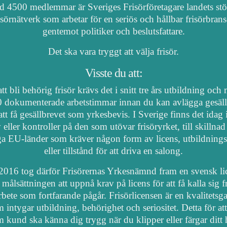
 4500 medlemmar är Sveriges Frisörföretagare landets stö
isörnätverk som arbetar för en seriös och hållbar frisörbran
gentemot politiker och beslutsfattare.
Det ska vara tryggt att välja frisör.
Visste du att:
tt bli behörig frisör krävs det i snitt tre års utbildning och
 dokumenterade arbetstimmar innan du kan avlägga gesäl
att få gesällbrevet som yrkesbevis. I Sverige finns det idag
 eller kontroller på den som utövar frisöryrket, till skillnad
a EU-länder som kräver någon form av licens, utbildnings
eller tillstånd för att driva en salong.
2016 tog därför Frisörernas Yrkesnämnd fram en svensk li
målsättningen att uppnå krav på licens för att få kalla sig fr
arbete som fortfarande pågår. Frisörlicensen är en kvalitetsga
 intygar utbildning, behörighet och seriositet. Detta för at
 kund ska känna dig trygg när du klipper eller färgar ditt 