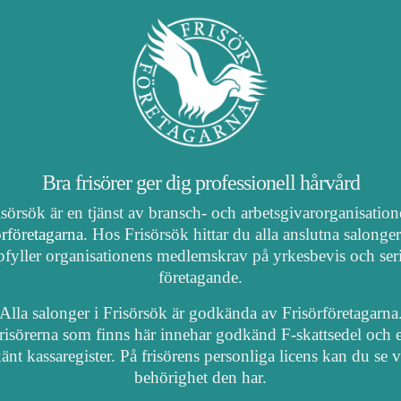
Bra frisörer ger dig professionell hårvård
isörsök är en tjänst av bransch- och arbetsgivarorganisatio
örföretagarna
. Hos Frisörsök hittar du alla anslutna salonge
fyller organisationens medlemskrav på yrkesbevis och ser
företagande.
Alla salonger i Frisörsök är godkända av Frisörföretagarna
risörerna som finns här innehar godkänd F-skattsedel och e
nt kassaregister. På frisörens personliga licens kan du se 
behörighet den har.