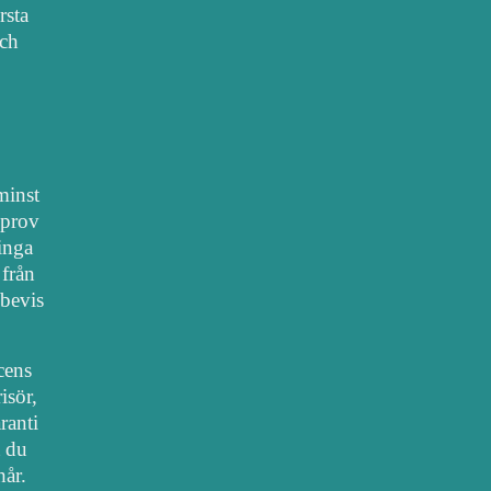
rsta
sch
 minst
lprov
 inga
 från
bevis
cens
isör,
ranti
t du
hår.