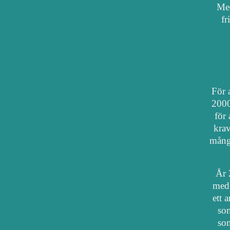
Med
fr
För a
2000
för 
krav
mång
År 
med 
ett 
som
som