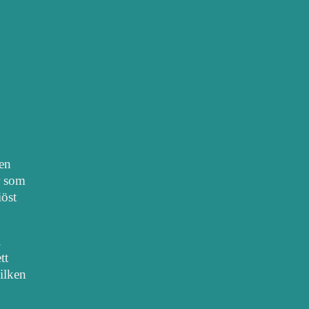
nen
r som
iöst
.
tt
vilken