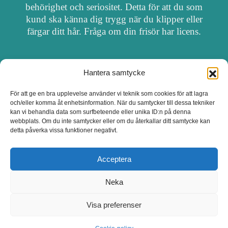
behörighet och seriositet. Detta för att du som
kund ska känna dig trygg när du klipper eller
färgar ditt hår. Fråga om din frisör har licens.
Hantera samtycke
OM FRISÖRSÖK
För att ge en bra upplevelse använder vi teknik som cookies för att lagra
och/eller komma åt enhetsinformation. När du samtycker till dessa tekniker
UPPDATERA SALONG
kan vi behandla data som surfbeteende eller unika ID:n på denna
webbplats. Om du inte samtycker eller om du återkallar ditt samtycke kan
detta påverka vissa funktioner negativt.
SALONGER MED FRISÖRLICENS
Acceptera
Neka
Visa preferenser