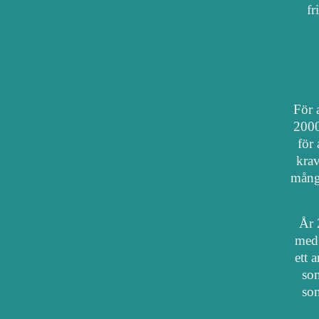
fr
För a
2000
för 
krav
mång
År 
med 
ett 
som
som