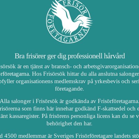
Bra frisörer ger dig professionell hårvård
isörsök är en tjänst av bransch- och arbetsgivarorganisatio
örföretagarna
. Hos Frisörsök hittar du alla anslutna salonge
fyller organisationens medlemskrav på yrkesbevis och ser
företagande.
Alla salonger i Frisörsök är godkända av Frisörföretagarna
risörerna som finns här innehar godkänd F-skattsedel och e
nt kassaregister. På frisörens personliga licens kan du se 
behörighet den har.
 4500 medlemmar är Sveriges Frisörföretagare landets stö