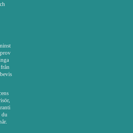
sch
 minst
lprov
 inga
 från
bevis
cens
isör,
ranti
t du
hår.