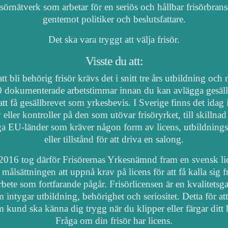
isörnätverk som arbetar för en seriös och hållbar frisörbran
gentemot politiker och beslutsfattare.
Det ska vara tryggt att välja frisör.
Visste du att:
tt bli behörig frisör krävs det i snitt tre års utbildning och
 dokumenterade arbetstimmar innan du kan avlägga gesäl
att få gesällbrevet som yrkesbevis. I Sverige finns det idag
 eller kontroller på den som utövar frisöryrket, till skillnad
a EU-länder som kräver någon form av licens, utbildnings
eller tillstånd för att driva en salong.
2016 tog därför Frisörernas Yrkesnämnd fram en svensk li
målsättningen att uppnå krav på licens för att få kalla sig fr
arbete som fortfarande pågår. Frisörlicensen är en kvalitetsga
 intygar utbildning, behörighet och seriositet. Detta för at
 kund ska känna dig trygg när du klipper eller färgar ditt 
Fråga om din frisör har licens.