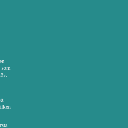
nen
r som
iöst
.
tt
vilken
rsta