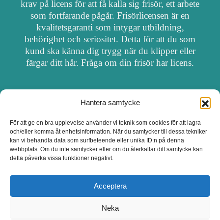
krav på licens för att få kalla sig frisör, ett arbete
som fortfarande pågår. Frisörlicensen är en
kvalitetsgaranti som intygar utbildning,
behörighet och seriositet. Detta för att du som
kund ska känna dig trygg när du klipper eller
färgar ditt hår. Fråga om din frisör har licens.
Hantera samtycke
OM FRISÖRSÖK
För att ge en bra upplevelse använder vi teknik som cookies för att lagra
och/eller komma åt enhetsinformation. När du samtycker till dessa tekniker
UPPDATERA SALONG
kan vi behandla data som surfbeteende eller unika ID:n på denna
webbplats. Om du inte samtycker eller om du återkallar ditt samtycke kan
detta påverka vissa funktioner negativt.
SALONGER MED FRISÖRLICENS
Acceptera
Neka