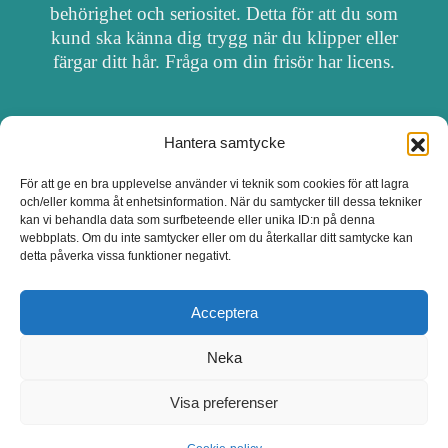
behörighet och seriositet. Detta för att du som
kund ska känna dig trygg när du klipper eller
färgar ditt hår. Fråga om din frisör har licens.
Hantera samtycke
OM FRISÖRSÖK
För att ge en bra upplevelse använder vi teknik som cookies för att lagra
och/eller komma åt enhetsinformation. När du samtycker till dessa tekniker
UPPDATERA SALONG
kan vi behandla data som surfbeteende eller unika ID:n på denna
webbplats. Om du inte samtycker eller om du återkallar ditt samtycke kan
detta påverka vissa funktioner negativt.
SALONGER MED FRISÖRLICENS
Acceptera
Neka
Visa preferenser