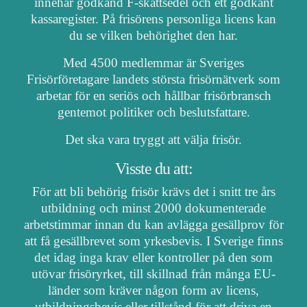
innehar godkänd F-skattsedel och ett godkänt
kassaregister. På frisörens personliga licens kan
du se vilken behörighet den har.
Med 4500 medlemmar är Sveriges
Frisörföretagare landets största frisörnätverk som
arbetar för en seriös och hållbar frisörbransch
gentemot politiker och beslutsfattare.
Det ska vara tryggt att välja frisör.
Visste du att:
För att bli behörig frisör krävs det i snitt tre års
utbildning och minst 2000 dokumenterade
arbetstimmar innan du kan avlägga gesällprov för
att få gesällbrevet som yrkesbevis. I Sverige finns
det idag inga krav eller kontroller på den som
utövar frisöryrket, till skillnad från många EU-
länder som kräver någon form av licens,
utbildningsbevis eller tillstånd för att driva en