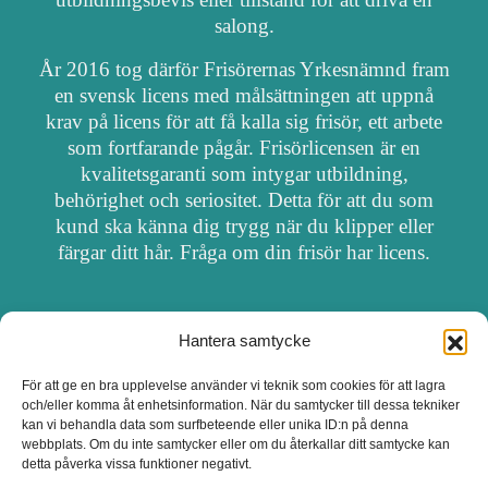
salong.
År 2016 tog därför Frisörernas Yrkesnämnd fram
en svensk licens med målsättningen att uppnå
krav på licens för att få kalla sig frisör, ett arbete
som fortfarande pågår. Frisörlicensen är en
kvalitetsgaranti som intygar utbildning,
behörighet och seriositet. Detta för att du som
kund ska känna dig trygg när du klipper eller
färgar ditt hår. Fråga om din frisör har licens.
Hantera samtycke
OM FRISÖRSÖK
För att ge en bra upplevelse använder vi teknik som cookies för att lagra
och/eller komma åt enhetsinformation. När du samtycker till dessa tekniker
UPPDATERA SALONG
kan vi behandla data som surfbeteende eller unika ID:n på denna
webbplats. Om du inte samtycker eller om du återkallar ditt samtycke kan
detta påverka vissa funktioner negativt.
SALONGER MED FRISÖRLICENS