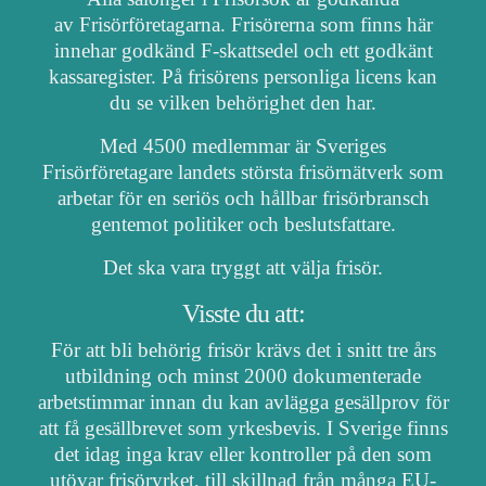
av Frisörföretagarna. Frisörerna som finns här
innehar godkänd F-skattsedel och ett godkänt
kassaregister. På frisörens personliga licens kan
du se vilken behörighet den har.
Med 4500 medlemmar är Sveriges
Frisörföretagare landets största frisörnätverk som
arbetar för en seriös och hållbar frisörbransch
gentemot politiker och beslutsfattare.
Det ska vara tryggt att välja frisör.
Visste du att:
För att bli behörig frisör krävs det i snitt tre års
utbildning och minst 2000 dokumenterade
arbetstimmar innan du kan avlägga gesällprov för
att få gesällbrevet som yrkesbevis. I Sverige finns
det idag inga krav eller kontroller på den som
utövar frisöryrket, till skillnad från många EU-