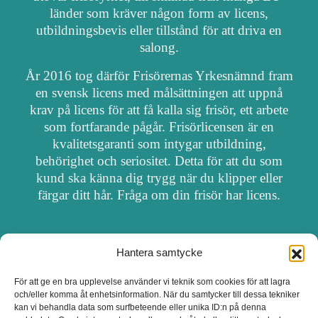
länder som kräver någon form av licens,
utbildningsbevis eller tillstånd för att driva en
salong.
År 2016 tog därför Frisörernas Yrkesnämnd fram
en svensk licens med målsättningen att uppnå
krav på licens för att få kalla sig frisör, ett arbete
som fortfarande pågår. Frisörlicensen är en
kvalitetsgaranti som intygar utbildning,
behörighet och seriositet. Detta för att du som
kund ska känna dig trygg när du klipper eller
färgar ditt hår. Fråga om din frisör har licens.
Hantera samtycke
OM FRISÖRSÖK
För att ge en bra upplevelse använder vi teknik som cookies för att lagra
och/eller komma åt enhetsinformation. När du samtycker till dessa tekniker
UPPDATERA SALONG
kan vi behandla data som surfbeteende eller unika ID:n på denna