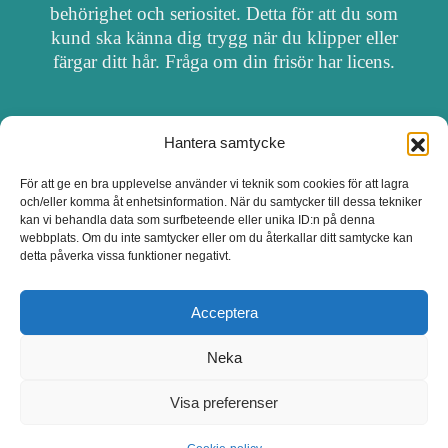
behörighet och seriositet. Detta för att du som
kund ska känna dig trygg när du klipper eller
färgar ditt hår. Fråga om din frisör har licens.
Hantera samtycke
OM FRISÖRSÖK
För att ge en bra upplevelse använder vi teknik som cookies för att lagra
och/eller komma åt enhetsinformation. När du samtycker till dessa tekniker
UPPDATERA SALONG
kan vi behandla data som surfbeteende eller unika ID:n på denna
webbplats. Om du inte samtycker eller om du återkallar ditt samtycke kan
detta påverka vissa funktioner negativt.
SALONGER MED FRISÖRLICENS
Acceptera
Neka
Visa preferenser