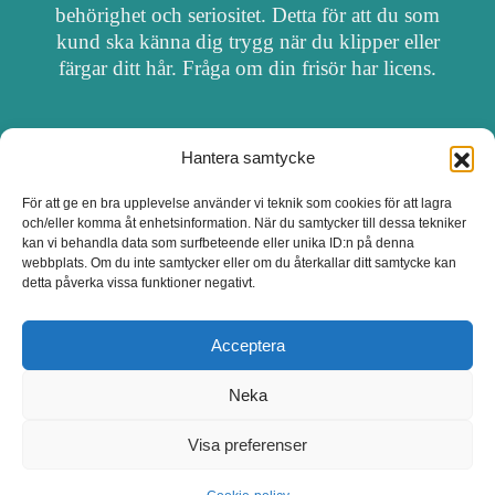
behörighet och seriositet. Detta för att du som
kund ska känna dig trygg när du klipper eller
färgar ditt hår. Fråga om din frisör har licens.
Hantera samtycke
OM FRISÖRSÖK
För att ge en bra upplevelse använder vi teknik som cookies för att lagra
och/eller komma åt enhetsinformation. När du samtycker till dessa tekniker
UPPDATERA SALONG
kan vi behandla data som surfbeteende eller unika ID:n på denna
webbplats. Om du inte samtycker eller om du återkallar ditt samtycke kan
detta påverka vissa funktioner negativt.
SALONGER MED FRISÖRLICENS
Acceptera
Neka
Visa preferenser