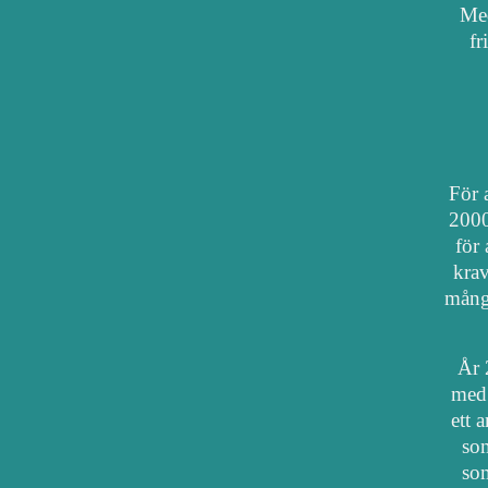
Med
fr
För a
2000
för 
krav
mång
År 
med 
ett 
som
som