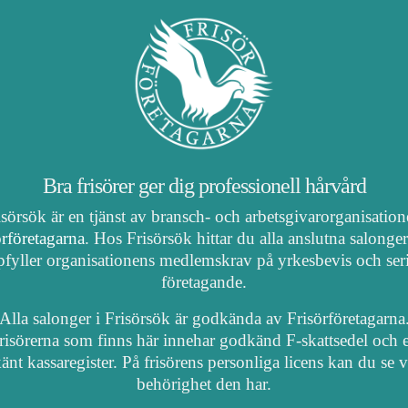
Bra frisörer ger dig professionell hårvård
isörsök är en tjänst av bransch- och arbetsgivarorganisatio
örföretagarna
. Hos Frisörsök hittar du alla anslutna salonge
fyller organisationens medlemskrav på yrkesbevis och ser
företagande.
Alla salonger i Frisörsök är godkända av Frisörföretagarna
risörerna som finns här innehar godkänd F-skattsedel och e
nt kassaregister. På frisörens personliga licens kan du se 
behörighet den har.