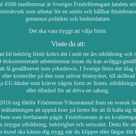
 4500 medlemmar är Sveriges Frisörföretagare landets stö
isörnätverk som arbetar för en seriös och hållbar frisörbran
gentemot politiker och beslutsfattare.
Det ska vara tryggt att välja frisör.
Visste du att:
tt bli behörig frisör krävs det i snitt tre års utbildning och
 dokumenterade arbetstimmar innan du kan avlägga gesäl
att få gesällbrevet som yrkesbevis. I Sverige finns det idag
 eller kontroller på den som utövar frisöryrket, till skillnad
a EU-länder som kräver någon form av licens, utbildnings
eller tillstånd för att driva en salong.
2016 tog därför Frisörernas Yrkesnämnd fram en svensk li
målsättningen att uppnå krav på licens för att få kalla sig fr
arbete som fortfarande pågår. Frisörlicensen är en kvalitetsga
 intygar utbildning, behörighet och seriositet. Detta för at
 kund ska känna dig trygg när du klipper eller färgar ditt 