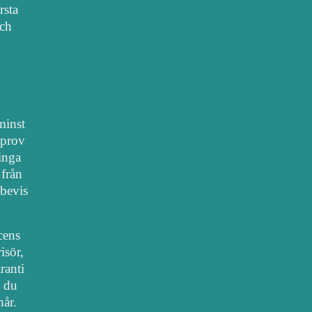
rsta
sch
 minst
lprov
 inga
 från
bevis
cens
isör,
ranti
t du
hår.