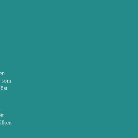
nen
r som
iöst
.
tt
vilken