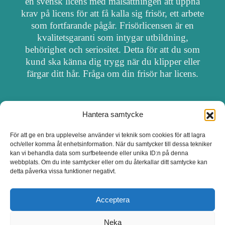
en svensk licens med målsättningen att uppnå
krav på licens för att få kalla sig frisör, ett arbete
som fortfarande pågår. Frisörlicensen är en
kvalitetsgaranti som intygar utbildning,
behörighet och seriositet. Detta för att du som
kund ska känna dig trygg när du klipper eller
färgar ditt hår. Fråga om din frisör har licens.
Hantera samtycke
OM FRISÖRSÖK
För att ge en bra upplevelse använder vi teknik som cookies för att lagra
och/eller komma åt enhetsinformation. När du samtycker till dessa tekniker
UPPDATERA SALONG
kan vi behandla data som surfbeteende eller unika ID:n på denna
webbplats. Om du inte samtycker eller om du återkallar ditt samtycke kan
detta påverka vissa funktioner negativt.
SALONGER MED FRISÖRLICENS
Acceptera
Neka