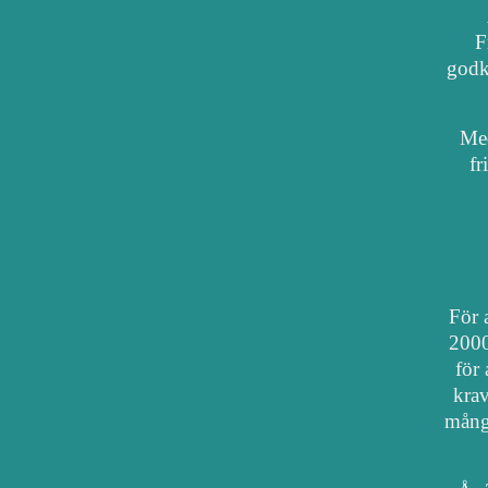
F
godkä
Med
fr
För a
2000
för 
krav
mång