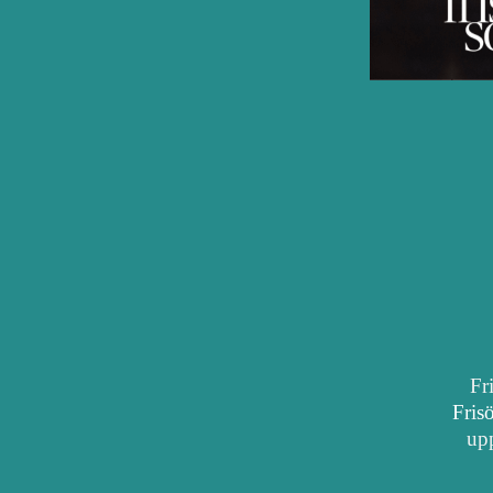
Fr
Fris
upp