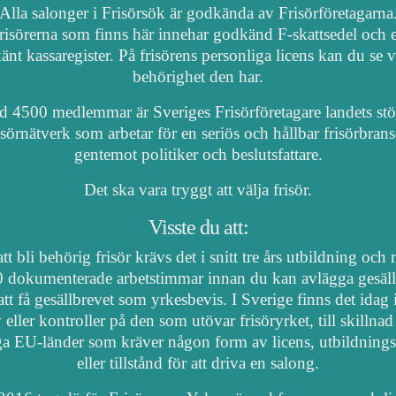
Alla salonger i Frisörsök är godkända av Frisörföretagarna
risörerna som finns här innehar godkänd F-skattsedel och e
nt kassaregister. På frisörens personliga licens kan du se 
behörighet den har.
 4500 medlemmar är Sveriges Frisörföretagare landets stö
isörnätverk som arbetar för en seriös och hållbar frisörbran
gentemot politiker och beslutsfattare.
Det ska vara tryggt att välja frisör.
Visste du att:
tt bli behörig frisör krävs det i snitt tre års utbildning och
 dokumenterade arbetstimmar innan du kan avlägga gesäl
att få gesällbrevet som yrkesbevis. I Sverige finns det idag
 eller kontroller på den som utövar frisöryrket, till skillnad
a EU-länder som kräver någon form av licens, utbildnings
eller tillstånd för att driva en salong.