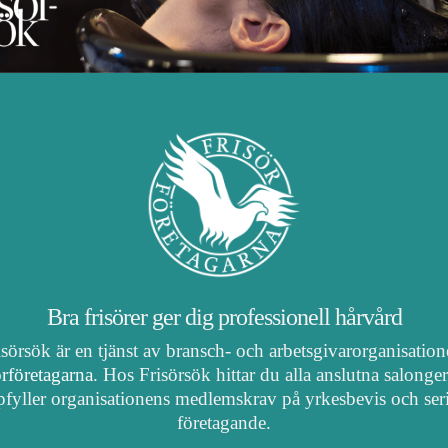
Bra frisörer ger dig professionell hårvård
isörsök är en tjänst av bransch- och arbetsgivarorganisatio
örföretagarna
. Hos Frisörsök hittar du alla anslutna salonge
fyller organisationens medlemskrav på yrkesbevis och ser
företagande.