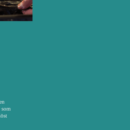
nen
r som
iöst