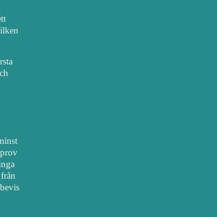
.
tt
vilken
rsta
sch
 minst
lprov
 inga
 från
bevis