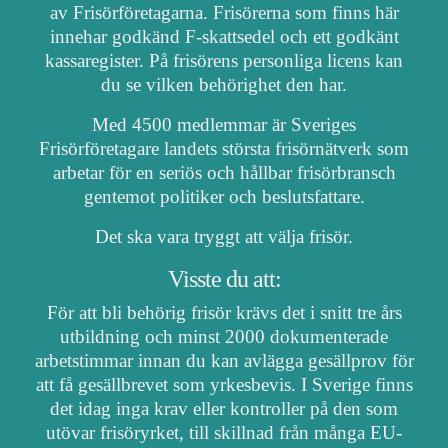
av Frisörföretagarna. Frisörerna som finns här
innehar godkänd F-skattsedel och ett godkänt
kassaregister. På frisörens personliga licens kan
du se vilken behörighet den har.
Med 4500 medlemmar är Sveriges
Frisörföretagare landets största frisörnätverk som
arbetar för en seriös och hållbar frisörbransch
gentemot politiker och beslutsfattare.
Det ska vara tryggt att välja frisör.
Visste du att:
För att bli behörig frisör krävs det i snitt tre års
utbildning och minst 2000 dokumenterade
arbetstimmar innan du kan avlägga gesällprov för
att få gesällbrevet som yrkesbevis. I Sverige finns
det idag inga krav eller kontroller på den som
utövar frisöryrket, till skillnad från många EU-