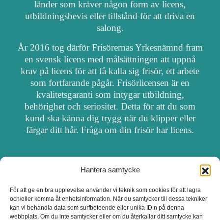
länder som kräver någon form av licens,
utbildningsbevis eller tillstånd för att driva en
salong.
År 2016 tog därför Frisörernas Yrkesnämnd fram
en svensk licens med målsättningen att uppnå
krav på licens för att få kalla sig frisör, ett arbete
som fortfarande pågår. Frisörlicensen är en
kvalitetsgaranti som intygar utbildning,
behörighet och seriositet. Detta för att du som
kund ska känna dig trygg när du klipper eller
färgar ditt hår. Fråga om din frisör har licens.
Hantera samtycke
OM FRISÖRSÖK
För att ge en bra upplevelse använder vi teknik som cookies för att lagra
och/eller komma åt enhetsinformation. När du samtycker till dessa tekniker
UPPDATERA SALONG
kan vi behandla data som surfbeteende eller unika ID:n på denna
webbplats. Om du inte samtycker eller om du återkallar ditt samtycke kan