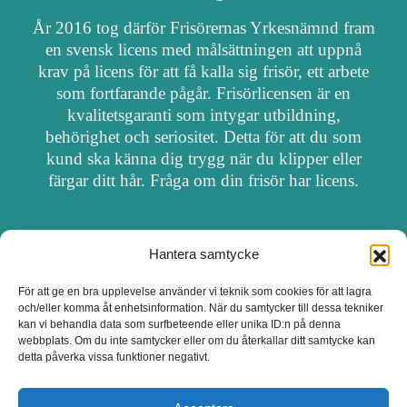
År 2016 tog därför Frisörernas Yrkesnämnd fram
en svensk licens med målsättningen att uppnå
krav på licens för att få kalla sig frisör, ett arbete
som fortfarande pågår. Frisörlicensen är en
kvalitetsgaranti som intygar utbildning,
behörighet och seriositet. Detta för att du som
kund ska känna dig trygg när du klipper eller
färgar ditt hår. Fråga om din frisör har licens.
Hantera samtycke
OM FRISÖRSÖK
För att ge en bra upplevelse använder vi teknik som cookies för att lagra
och/eller komma åt enhetsinformation. När du samtycker till dessa tekniker
UPPDATERA SALONG
kan vi behandla data som surfbeteende eller unika ID:n på denna
webbplats. Om du inte samtycker eller om du återkallar ditt samtycke kan
detta påverka vissa funktioner negativt.
SALONGER MED FRISÖRLICENS