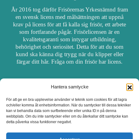
År 2016 tog därför Frisörernas Yrkesnämnd fram
en svensk licens med målsättningen att uppnå
krav på licens för att få kalla sig frisör, ett arbete
som fortfarande pågår. Frisörlicensen är en
kvalitetsgaranti som intygar utbildning,
behörighet och seriositet. Detta för att du som
kund ska känna dig trygg när du klipper eller
färgar ditt hår. Fråga om din frisör har licens.
Hantera samtycke
OM FRISÖRSÖK
För att ge en bra upplevelse använder vi teknik som cookies för att lagra
och/eller komma åt enhetsinformation. När du samtycker till dessa tekniker
UPPDATERA SALONG
kan vi behandla data som surfbeteende eller unika ID:n på denna
webbplats. Om du inte samtycker eller om du återkallar ditt samtycke kan
detta påverka vissa funktioner negativt.
SALONGER MED FRISÖRLICENS