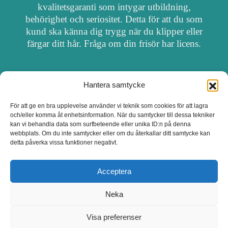
kvalitetsgaranti som intygar utbildning,
behörighet och seriositet. Detta för att du som
kund ska känna dig trygg när du klipper eller
färgar ditt hår. Fråga om din frisör har licens.
Hantera samtycke
OM FRISÖRSÖK
För att ge en bra upplevelse använder vi teknik som cookies för att lagra
och/eller komma åt enhetsinformation. När du samtycker till dessa tekniker
UPPDATERA SALONG
kan vi behandla data som surfbeteende eller unika ID:n på denna
webbplats. Om du inte samtycker eller om du återkallar ditt samtycke kan
detta påverka vissa funktioner negativt.
SALONGER MED FRISÖRLICENS
Acceptera
Neka
Visa preferenser