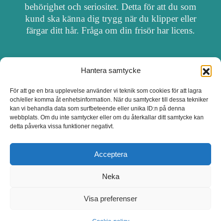
behörighet och seriositet. Detta för att du som
kund ska känna dig trygg när du klipper eller
färgar ditt hår. Fråga om din frisör har licens.
Hantera samtycke
OM FRISÖRSÖK
För att ge en bra upplevelse använder vi teknik som cookies för att lagra
och/eller komma åt enhetsinformation. När du samtycker till dessa tekniker
UPPDATERA SALONG
kan vi behandla data som surfbeteende eller unika ID:n på denna
webbplats. Om du inte samtycker eller om du återkallar ditt samtycke kan
detta påverka vissa funktioner negativt.
SALONGER MED FRISÖRLICENS
Acceptera
Neka
Visa preferenser