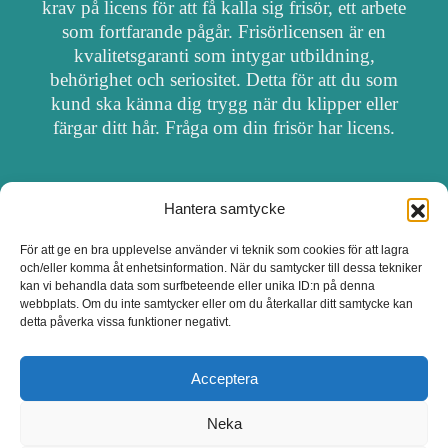
krav på licens för att få kalla sig frisör, ett arbete
som fortfarande pågår. Frisörlicensen är en
kvalitetsgaranti som intygar utbildning,
behörighet och seriositet. Detta för att du som
kund ska känna dig trygg när du klipper eller
färgar ditt hår. Fråga om din frisör har licens.
Hantera samtycke
OM FRISÖRSÖK
För att ge en bra upplevelse använder vi teknik som cookies för att lagra
och/eller komma åt enhetsinformation. När du samtycker till dessa tekniker
UPPDATERA SALONG
kan vi behandla data som surfbeteende eller unika ID:n på denna
webbplats. Om du inte samtycker eller om du återkallar ditt samtycke kan
detta påverka vissa funktioner negativt.
SALONGER MED FRISÖRLICENS
Acceptera
Neka