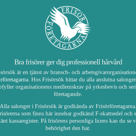
Bra frisörer ger dig professionell hårvård
isörsök är en tjänst av bransch- och arbetsgivarorganisatio
örföretagarna
. Hos Frisörsök hittar du alla anslutna salonge
fyller organisationens medlemskrav på yrkesbevis och ser
företagande.
Alla salonger i Frisörsök är godkända av Frisörföretagarna
risörerna som finns här innehar godkänd F-skattsedel och e
nt kassaregister. På frisörens personliga licens kan du se 
behörighet den har.