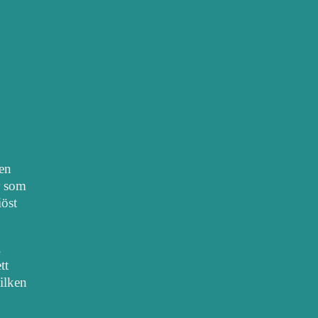
nen
r som
iöst
.
tt
vilken