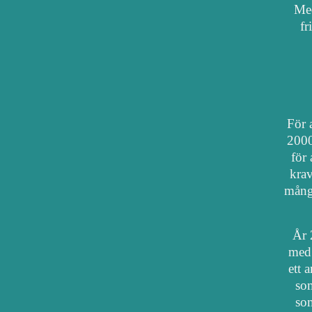
Med
fr
För a
2000
för 
krav
mång
År 
med 
ett 
som
som