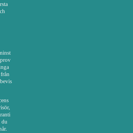
rsta
sch
 minst
lprov
 inga
 från
bevis
cens
isör,
ranti
t du
hår.