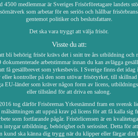
 4500 medlemmar är Sveriges Frisörföretagare landets stö
isörnätverk som arbetar för en seriös och hållbar frisörbran
gentemot politiker och beslutsfattare.
Det ska vara tryggt att välja frisör.
Visste du att:
tt bli behörig frisör krävs det i snitt tre års utbildning och
 dokumenterade arbetstimmar innan du kan avlägga gesäl
att få gesällbrevet som yrkesbevis. I Sverige finns det idag
 eller kontroller på den som utövar frisöryrket, till skillnad
a EU-länder som kräver någon form av licens, utbildnings
eller tillstånd för att driva en salong.
2016 tog därför Frisörernas Yrkesnämnd fram en svensk li
målsättningen att uppnå krav på licens för att få kalla sig fr
arbete som fortfarande pågår. Frisörlicensen är en kvalitetsga
 intygar utbildning, behörighet och seriositet. Detta för at
 kund ska känna dig trygg när du klipper eller färgar ditt 