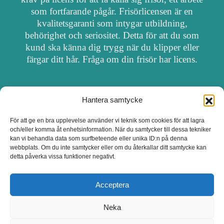
som fortfarande pågår. Frisörlicensen är en
kvalitetsgaranti som intygar utbildning,
behörighet och seriositet. Detta för att du som
kund ska känna dig trygg när du klipper eller
färgar ditt hår. Fråga om din frisör har licens.
Hantera samtycke
OM FRISÖRSÖK
För att ge en bra upplevelse använder vi teknik som cookies för att lagra
och/eller komma åt enhetsinformation. När du samtycker till dessa tekniker
UPPDATERA SALONG
kan vi behandla data som surfbeteende eller unika ID:n på denna
webbplats. Om du inte samtycker eller om du återkallar ditt samtycke kan
detta påverka vissa funktioner negativt.
SALONGER MED FRISÖRLICENS
Acceptera
Neka