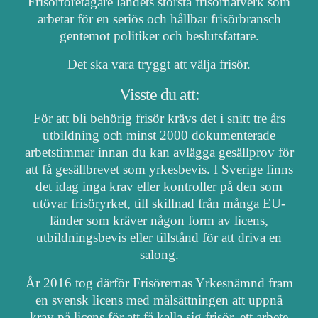
Frisörföretagare landets största frisörnätverk som
arbetar för en seriös och hållbar frisörbransch
gentemot politiker och beslutsfattare.
Det ska vara tryggt att välja frisör.
Visste du att:
För att bli behörig frisör krävs det i snitt tre års
utbildning och minst 2000 dokumenterade
arbetstimmar innan du kan avlägga gesällprov för
att få gesällbrevet som yrkesbevis. I Sverige finns
det idag inga krav eller kontroller på den som
utövar frisöryrket, till skillnad från många EU-
länder som kräver någon form av licens,
utbildningsbevis eller tillstånd för att driva en
salong.
År 2016 tog därför Frisörernas Yrkesnämnd fram
en svensk licens med målsättningen att uppnå
krav på licens för att få kalla sig frisör, ett arbete