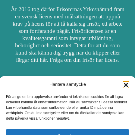
År 2016 tog därför Frisörernas Yrkesnämnd fram
en svensk licens med målsättningen att uppnå
krav på licens för att få kalla sig frisör, ett arbete
som fortfarande pågår. Frisörlicensen är en
kvalitetsgaranti som intygar utbildning,
behörighet och seriositet. Detta för att du som
kund ska känna dig trygg när du klipper eller
färgar ditt hår. Fråga om din frisör har licens.
Hantera samtycke
OM FRISÖRSÖK
För att ge en bra upplevelse använder vi teknik som cookies för att lagra
och/eller komma åt enhetsinformation. När du samtycker till dessa tekniker
UPPDATERA SALONG
kan vi behandla data som surfbeteende eller unika ID:n på denna
webbplats. Om du inte samtycker eller om du återkallar ditt samtycke kan
detta påverka vissa funktioner negativt.
SALONGER MED FRISÖRLICENS