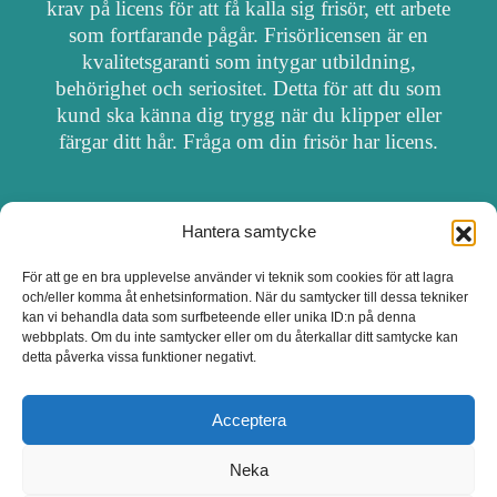
krav på licens för att få kalla sig frisör, ett arbete
som fortfarande pågår. Frisörlicensen är en
kvalitetsgaranti som intygar utbildning,
behörighet och seriositet. Detta för att du som
kund ska känna dig trygg när du klipper eller
färgar ditt hår. Fråga om din frisör har licens.
Hantera samtycke
OM FRISÖRSÖK
För att ge en bra upplevelse använder vi teknik som cookies för att lagra
och/eller komma åt enhetsinformation. När du samtycker till dessa tekniker
UPPDATERA SALONG
kan vi behandla data som surfbeteende eller unika ID:n på denna
webbplats. Om du inte samtycker eller om du återkallar ditt samtycke kan
detta påverka vissa funktioner negativt.
SALONGER MED FRISÖRLICENS
Acceptera
Neka