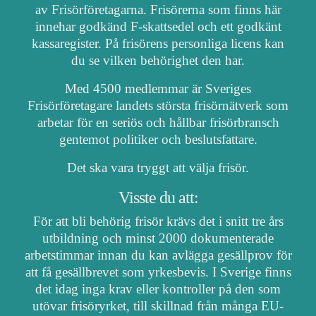
av Frisörföretagarna. Frisörerna som finns här
innehar godkänd F-skattsedel och ett godkänt
kassaregister. På frisörens personliga licens kan
du se vilken behörighet den har.
Med 4500 medlemmar är Sveriges
Frisörföretagare landets största frisörnätverk som
arbetar för en seriös och hållbar frisörbransch
gentemot politiker och beslutsfattare.
Det ska vara tryggt att välja frisör.
Visste du att:
För att bli behörig frisör krävs det i snitt tre års
utbildning och minst 2000 dokumenterade
arbetstimmar innan du kan avlägga gesällprov för
att få gesällbrevet som yrkesbevis. I Sverige finns
det idag inga krav eller kontroller på den som
utövar frisöryrket, till skillnad från många EU-