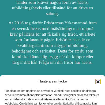
länder som kräver någon form av licens,
utbildningsbevis eller tillstånd för att driva en
salong.
År 2016 tog därför Frisörernas Yrkesnämnd fram
en svensk licens med målsättningen att uppnå
krav på licens för att få kalla sig frisör, ett arbete
som fortfarande pågår. Frisörlicensen är en
kvalitetsgaranti som intygar utbildning,
behörighet och seriositet. Detta för att du som
kund ska känna dig trygg när du klipper eller
färgar ditt hår. Fråga om din frisör har licens.
Hantera samtycke
OM FRISÖRSÖK
För att ge en bra upplevelse använder vi teknik som cookies för att lagra
och/eller komma åt enhetsinformation. När du samtycker till dessa tekniker
UPPDATERA SALONG
kan vi behandla data som surfbeteende eller unika ID:n på denna
webbplats. Om du inte samtycker eller om du återkallar ditt samtycke kan