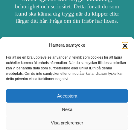
behörighet och seriositet. Detta för att du som
kund ska känna dig trygg när du klipper eller
färgar ditt hår. Fråga om din frisör har licens.
Hantera samtycke
OM FRISÖRSÖK
För att ge en bra upplevelse använder vi teknik som cookies för att lagra
och/eller komma åt enhetsinformation. När du samtycker till dessa tekniker
UPPDATERA SALONG
kan vi behandla data som surfbeteende eller unika ID:n på denna
webbplats. Om du inte samtycker eller om du återkallar ditt samtycke kan
detta påverka vissa funktioner negativt.
SALONGER MED FRISÖRLICENS
Acceptera
Neka
Visa preferenser