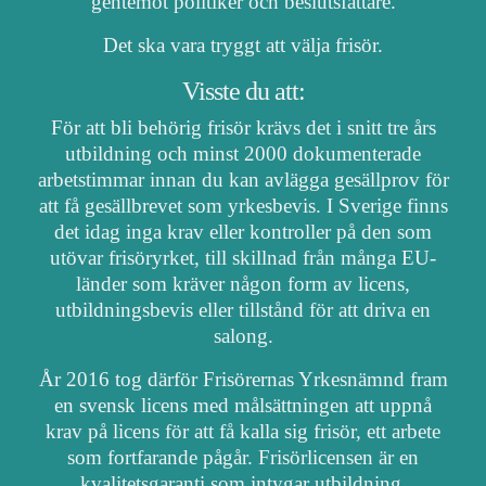
gentemot politiker och beslutsfattare.
Det ska vara tryggt att välja frisör.
Visste du att:
För att bli behörig frisör krävs det i snitt tre års
utbildning och minst 2000 dokumenterade
arbetstimmar innan du kan avlägga gesällprov för
att få gesällbrevet som yrkesbevis. I Sverige finns
det idag inga krav eller kontroller på den som
utövar frisöryrket, till skillnad från många EU-
länder som kräver någon form av licens,
utbildningsbevis eller tillstånd för att driva en
salong.
År 2016 tog därför Frisörernas Yrkesnämnd fram
en svensk licens med målsättningen att uppnå
krav på licens för att få kalla sig frisör, ett arbete
som fortfarande pågår. Frisörlicensen är en
kvalitetsgaranti som intygar utbildning,