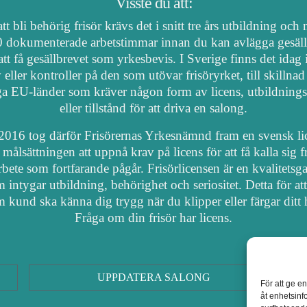
Visste du att:
tt bli behörig frisör krävs det i snitt tre års utbildning och
 dokumenterade arbetstimmar innan du kan avlägga gesäl
att få gesällbrevet som yrkesbevis. I Sverige finns det idag
 eller kontroller på den som utövar frisöryrket, till skillnad
a EU-länder som kräver någon form av licens, utbildnings
eller tillstånd för att driva en salong.
2016 tog därför Frisörernas Yrkesnämnd fram en svensk li
målsättningen att uppnå krav på licens för att få kalla sig fr
arbete som fortfarande pågår. Frisörlicensen är en kvalitetsga
 intygar utbildning, behörighet och seriositet. Detta för at
 kund ska känna dig trygg när du klipper eller färgar ditt 
Fråga om din frisör har licens.
UPPDATERA SALONG
För att ge e
åt enhetsinf