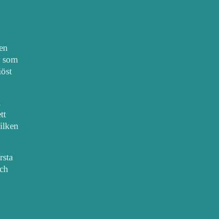
nen
r som
iöst
.
tt
vilken
rsta
sch