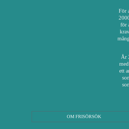
För a
2000
för 
krav
mång
År 
med 
ett 
som
som
OM FRISÖRSÖK