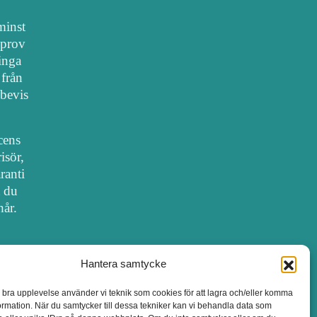
 minst
lprov
 inga
 från
bevis
cens
isör,
ranti
t du
hår.
Hantera samtycke
SALONGER MED FRISÖRLICENS
n bra upplevelse använder vi teknik som cookies för att lagra och/eller komma
ormation. När du samtycker till dessa tekniker kan vi behandla data som