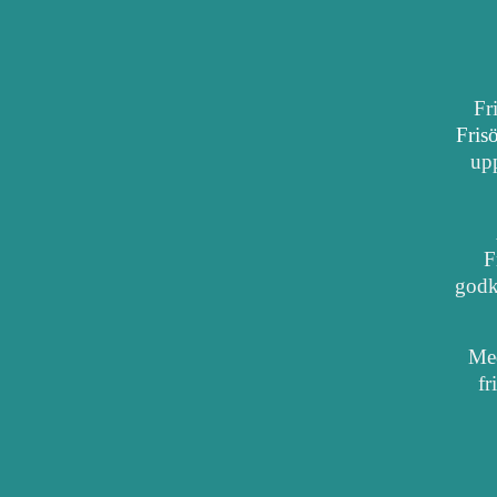
Fr
Fris
upp
F
godkä
Med
fr