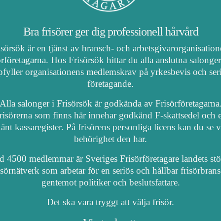
Bra frisörer ger dig professionell hårvård
isörsök är en tjänst av bransch- och arbetsgivarorganisatio
örföretagarna
. Hos Frisörsök hittar du alla anslutna salonge
fyller organisationens medlemskrav på yrkesbevis och ser
företagande.
Alla salonger i Frisörsök är godkända av Frisörföretagarna
risörerna som finns här innehar godkänd F-skattsedel och e
nt kassaregister. På frisörens personliga licens kan du se 
behörighet den har.
 4500 medlemmar är Sveriges Frisörföretagare landets stö
isörnätverk som arbetar för en seriös och hållbar frisörbran
gentemot politiker och beslutsfattare.
Det ska vara tryggt att välja frisör.