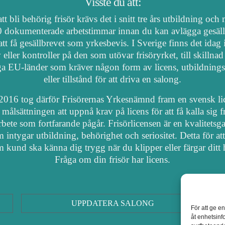
Visste du att:
tt bli behörig frisör krävs det i snitt tre års utbildning och
 dokumenterade arbetstimmar innan du kan avlägga gesäl
att få gesällbrevet som yrkesbevis. I Sverige finns det idag
 eller kontroller på den som utövar frisöryrket, till skillnad
a EU-länder som kräver någon form av licens, utbildnings
eller tillstånd för att driva en salong.
2016 tog därför Frisörernas Yrkesnämnd fram en svensk li
målsättningen att uppnå krav på licens för att få kalla sig fr
arbete som fortfarande pågår. Frisörlicensen är en kvalitetsga
 intygar utbildning, behörighet och seriositet. Detta för at
 kund ska känna dig trygg när du klipper eller färgar ditt 
Fråga om din frisör har licens.
UPPDATERA SALONG
För att ge e
åt enhetsinf