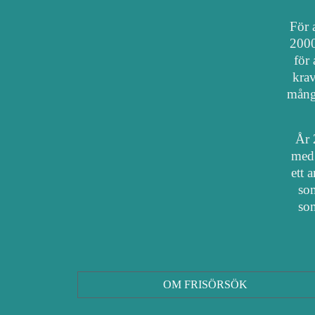
För a
2000
för 
krav
mång
År 
med 
ett 
som
som
OM FRISÖRSÖK