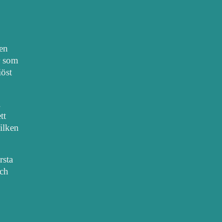
nen
r som
iöst
.
tt
vilken
rsta
sch