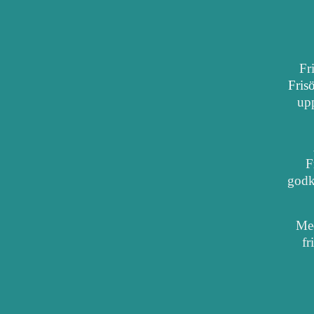
Fr
Fris
upp
F
godkä
Med
fr