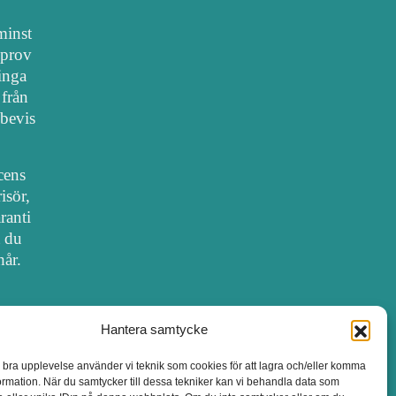
 minst
lprov
 inga
 från
bevis
cens
isör,
ranti
t du
hår.
Hantera samtycke
SALONGER MED FRISÖRLICENS
n bra upplevelse använder vi teknik som cookies för att lagra och/eller komma
ormation. När du samtycker till dessa tekniker kan vi behandla data som