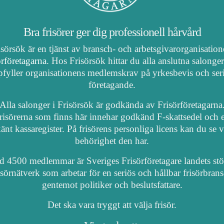
Bra frisörer ger dig professionell hårvård
isörsök är en tjänst av bransch- och arbetsgivarorganisatio
örföretagarna
. Hos Frisörsök hittar du alla anslutna salonge
fyller organisationens medlemskrav på yrkesbevis och ser
företagande.
Alla salonger i Frisörsök är godkända av Frisörföretagarna
risörerna som finns här innehar godkänd F-skattsedel och e
nt kassaregister. På frisörens personliga licens kan du se 
behörighet den har.
 4500 medlemmar är Sveriges Frisörföretagare landets stö
isörnätverk som arbetar för en seriös och hållbar frisörbran
gentemot politiker och beslutsfattare.
Det ska vara tryggt att välja frisör.