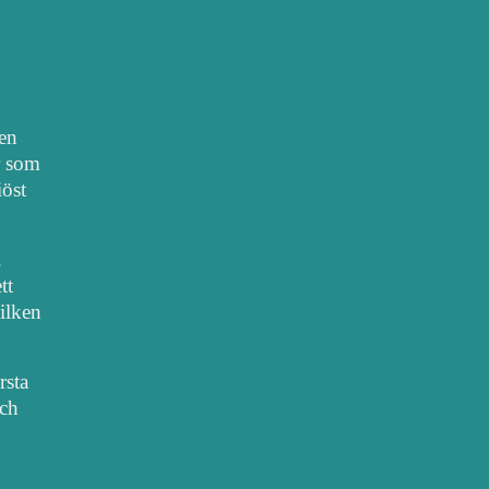
nen
r som
iöst
.
tt
vilken
rsta
sch