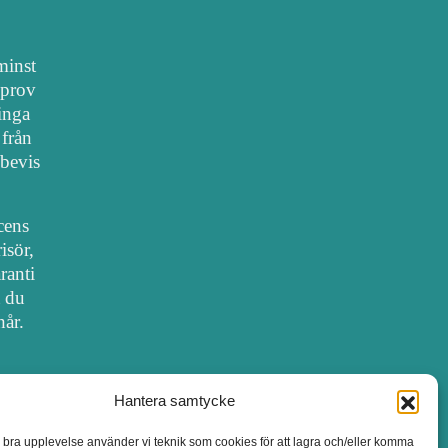
 minst
lprov
 inga
 från
bevis
cens
isör,
ranti
t du
hår.
Hantera samtycke
SALONGER MED FRISÖRLICENS
n bra upplevelse använder vi teknik som cookies för att lagra och/eller komma