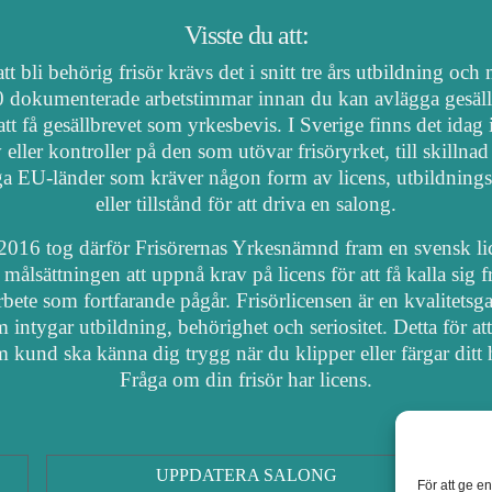
Visste du att:
tt bli behörig frisör krävs det i snitt tre års utbildning och
 dokumenterade arbetstimmar innan du kan avlägga gesäl
att få gesällbrevet som yrkesbevis. I Sverige finns det idag
 eller kontroller på den som utövar frisöryrket, till skillnad
a EU-länder som kräver någon form av licens, utbildnings
eller tillstånd för att driva en salong.
2016 tog därför Frisörernas Yrkesnämnd fram en svensk li
målsättningen att uppnå krav på licens för att få kalla sig fr
arbete som fortfarande pågår. Frisörlicensen är en kvalitetsga
 intygar utbildning, behörighet och seriositet. Detta för at
 kund ska känna dig trygg när du klipper eller färgar ditt 
Fråga om din frisör har licens.
UPPDATERA SALONG
För att ge e