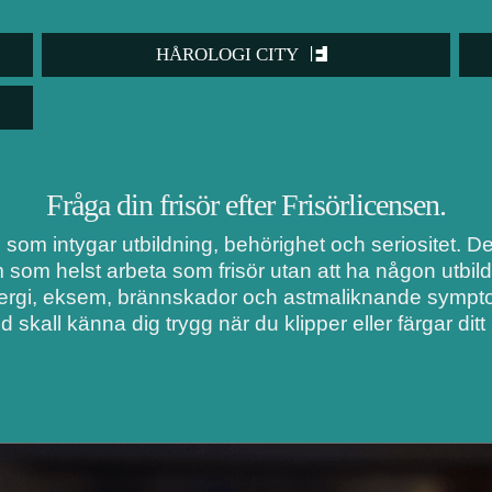
HÅROLOGI CITY
Fråga din frisör efter Frisörlicensen.
i som intygar utbildning, behörighet och seriositet. 
m som helst arbeta som frisör utan att ha någon utbil
lergi, eksem, brännskador och astmaliknande symptom
d skall känna dig trygg när du klipper eller färgar ditt 