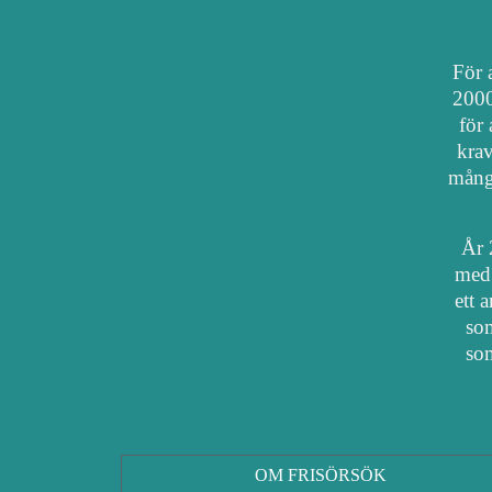
För a
2000
för 
krav
mång
År 
med 
ett 
som
som
OM FRISÖRSÖK