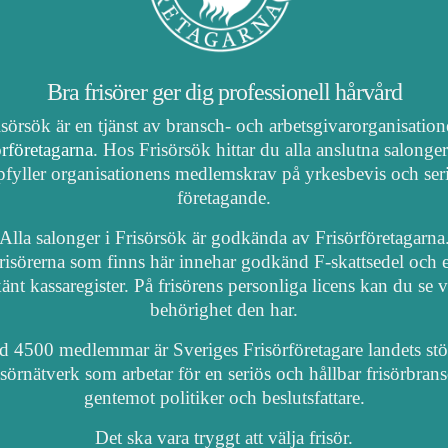
Bra frisörer ger dig professionell hårvård
isörsök är en tjänst av bransch- och arbetsgivarorganisatio
örföretagarna
. Hos Frisörsök hittar du alla anslutna salonge
fyller organisationens medlemskrav på yrkesbevis och ser
företagande.
Alla salonger i Frisörsök är godkända av Frisörföretagarna
risörerna som finns här innehar godkänd F-skattsedel och e
nt kassaregister. På frisörens personliga licens kan du se 
behörighet den har.
 4500 medlemmar är Sveriges Frisörföretagare landets stö
isörnätverk som arbetar för en seriös och hållbar frisörbran
gentemot politiker och beslutsfattare.
Det ska vara tryggt att välja frisör.