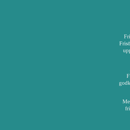
Fr
Fris
upp
F
godkä
Med
fr