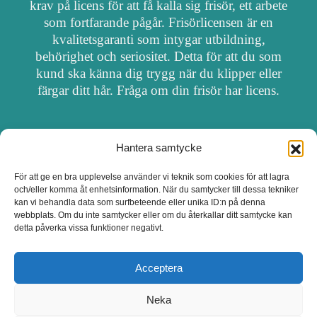
krav på licens för att få kalla sig frisör, ett arbete
som fortfarande pågår. Frisörlicensen är en
kvalitetsgaranti som intygar utbildning,
behörighet och seriositet. Detta för att du som
kund ska känna dig trygg när du klipper eller
färgar ditt hår. Fråga om din frisör har licens.
Hantera samtycke
OM FRISÖRSÖK
För att ge en bra upplevelse använder vi teknik som cookies för att lagra
och/eller komma åt enhetsinformation. När du samtycker till dessa tekniker
UPPDATERA SALONG
kan vi behandla data som surfbeteende eller unika ID:n på denna
webbplats. Om du inte samtycker eller om du återkallar ditt samtycke kan
detta påverka vissa funktioner negativt.
SALONGER MED FRISÖRLICENS
Acceptera
Neka