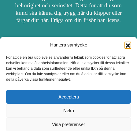
behörighet och seriositet. Detta för att du som
kund ska känna dig trygg när du klipper eller
färgar ditt hår. Fråga om din frisör har licens.
Hantera samtycke
OM FRISÖRSÖK
För att ge en bra upplevelse använder vi teknik som cookies för att lagra
och/eller komma åt enhetsinformation. När du samtycker till dessa tekniker
UPPDATERA SALONG
kan vi behandla data som surfbeteende eller unika ID:n på denna
webbplats. Om du inte samtycker eller om du återkallar ditt samtycke kan
detta påverka vissa funktioner negativt.
SALONGER MED FRISÖRLICENS
Acceptera
Neka
Visa preferenser