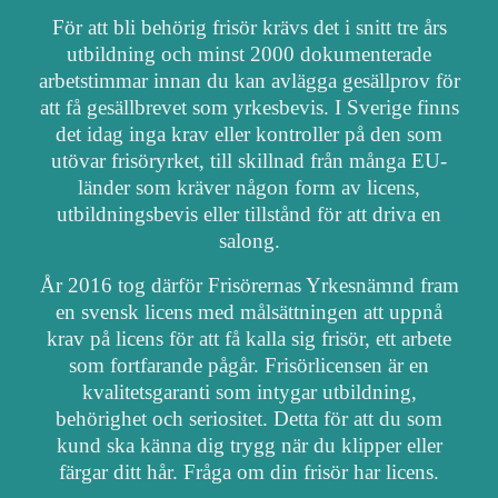
För att bli behörig frisör krävs det i snitt tre års
utbildning och minst 2000 dokumenterade
arbetstimmar innan du kan avlägga gesällprov för
att få gesällbrevet som yrkesbevis. I Sverige finns
det idag inga krav eller kontroller på den som
utövar frisöryrket, till skillnad från många EU-
länder som kräver någon form av licens,
utbildningsbevis eller tillstånd för att driva en
salong.
År 2016 tog därför Frisörernas Yrkesnämnd fram
en svensk licens med målsättningen att uppnå
krav på licens för att få kalla sig frisör, ett arbete
som fortfarande pågår. Frisörlicensen är en
kvalitetsgaranti som intygar utbildning,
behörighet och seriositet. Detta för att du som
kund ska känna dig trygg när du klipper eller
färgar ditt hår. Fråga om din frisör har licens.