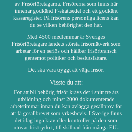
av Frisörföretagarna. Frisörerna som finns här
innehar godkänd F-skattsedel och ett godkänt
kassaregister. På frisörens personliga licens kan
du se vilken behörighet den har.
Med 4500 medlemmar är Sveriges
Frisörföretagare landets största frisörnätverk som
arbetar för en seriös och hållbar frisörbransch
gentemot politiker och beslutsfattare.
Det ska vara tryggt att välja frisör.
Visste du att:
För att bli behörig frisör krävs det i snitt tre års
utbildning och minst 2000 dokumenterade
arbetstimmar innan du kan avlägga gesällprov för
att få gesällbrevet som yrkesbevis. I Sverige finns
det idag inga krav eller kontroller på den som
utövar frisöryrket, till skillnad från många EU-