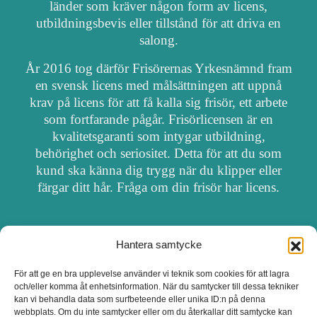
länder som kräver någon form av licens,
utbildningsbevis eller tillstånd för att driva en
salong.
År 2016 tog därför Frisörernas Yrkesnämnd fram
en svensk licens med målsättningen att uppnå
krav på licens för att få kalla sig frisör, ett arbete
som fortfarande pågår. Frisörlicensen är en
kvalitetsgaranti som intygar utbildning,
behörighet och seriositet. Detta för att du som
kund ska känna dig trygg när du klipper eller
färgar ditt hår. Fråga om din frisör har licens.
Hantera samtycke
OM FRISÖRSÖK
För att ge en bra upplevelse använder vi teknik som cookies för att lagra
och/eller komma åt enhetsinformation. När du samtycker till dessa tekniker
UPPDATERA SALONG
kan vi behandla data som surfbeteende eller unika ID:n på denna
webbplats. Om du inte samtycker eller om du återkallar ditt samtycke kan