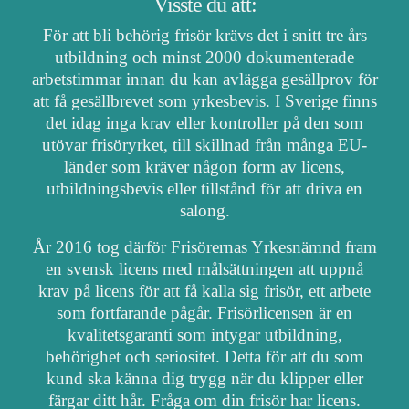
Visste du att:
För att bli behörig frisör krävs det i snitt tre års
utbildning och minst 2000 dokumenterade
arbetstimmar innan du kan avlägga gesällprov för
att få gesällbrevet som yrkesbevis. I Sverige finns
det idag inga krav eller kontroller på den som
utövar frisöryrket, till skillnad från många EU-
länder som kräver någon form av licens,
utbildningsbevis eller tillstånd för att driva en
salong.
År 2016 tog därför Frisörernas Yrkesnämnd fram
en svensk licens med målsättningen att uppnå
krav på licens för att få kalla sig frisör, ett arbete
som fortfarande pågår. Frisörlicensen är en
kvalitetsgaranti som intygar utbildning,
behörighet och seriositet. Detta för att du som
kund ska känna dig trygg när du klipper eller
färgar ditt hår. Fråga om din frisör har licens.