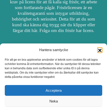
krav på licens för att få kalla sig frisör, ett arbete
som fortfarande pågår. Frisörlicensen är en
kvalitetsgaranti som intygar utbildning,
behörighet och seriositet. Detta för att du som
kund ska känna dig trygg när du klipper eller
färgar ditt hår. Fråga om din frisör har licens.
Hantera samtycke
OM FRISÖRSÖK
För att ge en bra upplevelse använder vi teknik som cookies för att lagra
och/eller komma åt enhetsinformation. När du samtycker till dessa tekniker
UPPDATERA SALONG
kan vi behandla data som surfbeteende eller unika ID:n på denna
webbplats. Om du inte samtycker eller om du återkallar ditt samtycke kan
detta påverka vissa funktioner negativt.
SALONGER MED FRISÖRLICENS
Acceptera
Neka