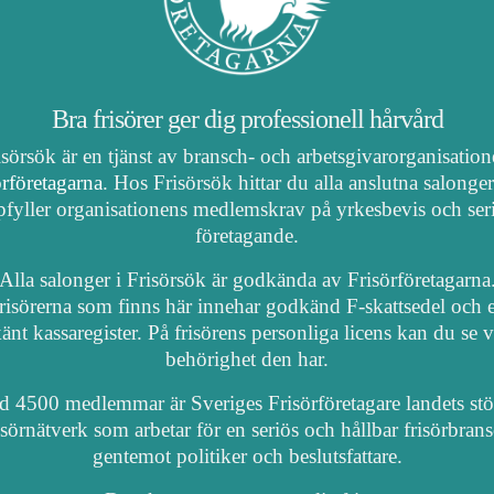
Bra frisörer ger dig professionell hårvård
isörsök är en tjänst av bransch- och arbetsgivarorganisatio
örföretagarna
. Hos Frisörsök hittar du alla anslutna salonge
fyller organisationens medlemskrav på yrkesbevis och ser
företagande.
Alla salonger i Frisörsök är godkända av Frisörföretagarna
risörerna som finns här innehar godkänd F-skattsedel och e
nt kassaregister. På frisörens personliga licens kan du se 
behörighet den har.
 4500 medlemmar är Sveriges Frisörföretagare landets stö
isörnätverk som arbetar för en seriös och hållbar frisörbran
gentemot politiker och beslutsfattare.