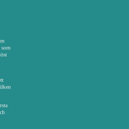
nen
r som
iöst
.
tt
vilken
rsta
sch