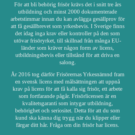
För att bli behörig frisör krävs det i snitt tre års
utbildning och minst 2000 dokumenterade
arbetstimmar innan du kan avlägga gesällprov för
att få gesällbrevet som yrkesbevis. I Sverige finns
det idag inga krav eller kontroller på den som
utövar frisöryrket, till skillnad från många EU-
länder som kräver någon form av licens,
utbildningsbevis eller tillstånd för att driva en
salong.
År 2016 tog därför Frisörernas Yrkesnämnd fram
en svensk licens med målsättningen att uppnå
krav på licens för att få kalla sig frisör, ett arbete
som fortfarande pågår. Frisörlicensen är en
kvalitetsgaranti som intygar utbildning,
behörighet och seriositet. Detta för att du som
kund ska känna dig trygg när du klipper eller
färgar ditt hår. Fråga om din frisör har licens.