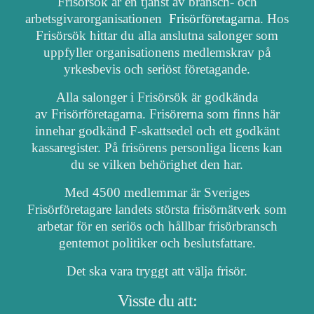
Frisörsök är en tjänst av bransch- och
arbetsgivarorganisationen
Frisörföretagarna
. Hos
Frisörsök hittar du alla anslutna salonger som
uppfyller organisationens medlemskrav på
yrkesbevis och seriöst företagande.
Alla salonger i Frisörsök är godkända
av Frisörföretagarna. Frisörerna som finns här
innehar godkänd F-skattsedel och ett godkänt
kassaregister. På frisörens personliga licens kan
du se vilken behörighet den har.
Med 4500 medlemmar är Sveriges
Frisörföretagare landets största frisörnätverk som
arbetar för en seriös och hållbar frisörbransch
gentemot politiker och beslutsfattare.
Det ska vara tryggt att välja frisör.
Visste du att: