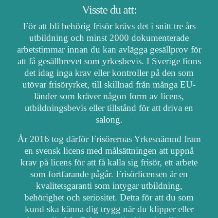
Visste du att:
För att bli behörig frisör krävs det i snitt tre års
utbildning och minst 2000 dokumenterade
arbetstimmar innan du kan avlägga gesällprov för
att få gesällbrevet som yrkesbevis. I Sverige finns
det idag inga krav eller kontroller på den som
utövar frisöryrket, till skillnad från många EU-
länder som kräver någon form av licens,
utbildningsbevis eller tillstånd för att driva en
salong.
År 2016 tog därför Frisörernas Yrkesnämnd fram
en svensk licens med målsättningen att uppnå
krav på licens för att få kalla sig frisör, ett arbete
som fortfarande pågår. Frisörlicensen är en
kvalitetsgaranti som intygar utbildning,
behörighet och seriositet. Detta för att du som
kund ska känna dig trygg när du klipper eller