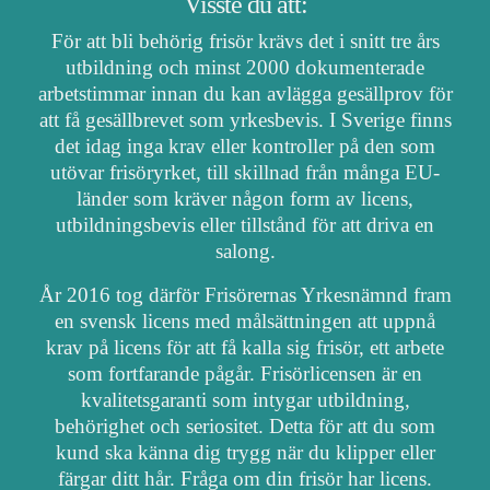
Visste du att:
För att bli behörig frisör krävs det i snitt tre års
utbildning och minst 2000 dokumenterade
arbetstimmar innan du kan avlägga gesällprov för
att få gesällbrevet som yrkesbevis. I Sverige finns
det idag inga krav eller kontroller på den som
utövar frisöryrket, till skillnad från många EU-
länder som kräver någon form av licens,
utbildningsbevis eller tillstånd för att driva en
salong.
År 2016 tog därför Frisörernas Yrkesnämnd fram
en svensk licens med målsättningen att uppnå
krav på licens för att få kalla sig frisör, ett arbete
som fortfarande pågår. Frisörlicensen är en
kvalitetsgaranti som intygar utbildning,
behörighet och seriositet. Detta för att du som
kund ska känna dig trygg när du klipper eller
färgar ditt hår. Fråga om din frisör har licens.