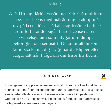
salong.
År 2016 tog därför Frisörernas Yrkesnämnd fram
en svensk licens med målsättningen att uppnå
krav på licens för att få kalla sig frisör, ett arbete
som fortfarande pågår. Frisörlicensen är en
kvalitetsgaranti som intygar utbildning,
behörighet och seriositet. Detta för att du som
kund ska känna dig trygg när du klipper eller
färgar ditt hår. Fråga om din frisör har licens.
Hantera samtycke
OM FRISÖRSÖK
För att ge en bra upplevelse använder vi teknik som cookies för att lagra
och/eller komma åt enhetsinformation. När du samtycker till dessa tekniker
UPPDATERA SALONG
kan vi behandla data som surfbeteende eller unika ID:n på denna
webbplats. Om du inte samtycker eller om du återkallar ditt samtycke kan
detta påverka vissa funktioner negativt.
SALONGER MED FRISÖRLICENS