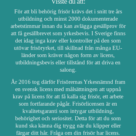
Visste du att:
För att bli behörig frisör krävs det i snitt tre års
utbildning och minst 2000 dokumenterade
arbetstimmar innan du kan avlägga gesällprov för
att få gesällbrevet som yrkesbevis. I Sverige finns
det idag inga krav eller kontroller på den som
utövar frisöryrket, till skillnad från många EU-
länder som kräver någon form av licens,
utbildningsbevis eller tillstånd för att driva en
salong.
År 2016 tog därför Frisörernas Yrkesnämnd fram
en svensk licens med målsättningen att uppnå
krav på licens för att få kalla sig frisör, ett arbete
som fortfarande pågår. Frisörlicensen är en
kvalitetsgaranti som intygar utbildning,
behörighet och seriositet. Detta för att du som
kund ska känna dig trygg när du klipper eller
färgar ditt hår. Fråga om din frisör har licens.