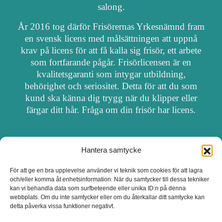
salong.
År 2016 tog därför Frisörernas Yrkesnämnd fram
en svensk licens med målsättningen att uppnå
krav på licens för att få kalla sig frisör, ett arbete
som fortfarande pågår. Frisörlicensen är en
kvalitetsgaranti som intygar utbildning,
behörighet och seriositet. Detta för att du som
kund ska känna dig trygg när du klipper eller
färgar ditt hår. Fråga om din frisör har licens.
Hantera samtycke
OM FRISÖRSÖK
För att ge en bra upplevelse använder vi teknik som cookies för att lagra
och/eller komma åt enhetsinformation. När du samtycker till dessa tekniker
UPPDATERA SALONG
kan vi behandla data som surfbeteende eller unika ID:n på denna
webbplats. Om du inte samtycker eller om du återkallar ditt samtycke kan
detta påverka vissa funktioner negativt.
SALONGER MED FRISÖRLICENS