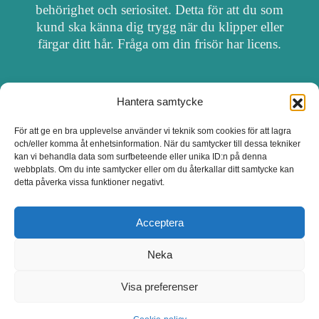
behörighet och seriositet. Detta för att du som
kund ska känna dig trygg när du klipper eller
färgar ditt hår. Fråga om din frisör har licens.
Hantera samtycke
OM FRISÖRSÖK
För att ge en bra upplevelse använder vi teknik som cookies för att lagra
och/eller komma åt enhetsinformation. När du samtycker till dessa tekniker
UPPDATERA SALONG
kan vi behandla data som surfbeteende eller unika ID:n på denna
webbplats. Om du inte samtycker eller om du återkallar ditt samtycke kan
detta påverka vissa funktioner negativt.
SALONGER MED FRISÖRLICENS
Acceptera
Neka
Visa preferenser