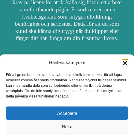
krav på licens för att få kalla sig frisör, ett arbete
som fortfarande pågår. Frisörlicensen är en
kvalitetsgaranti som intygar utbildning,
behörighet och seriositet. Detta för att du som
kund ska känna dig trygg när du klipper eller
färgar ditt hår. Fråga om din frisör har licens.
Hantera samtycke
OM FRISÖRSÖK
För att ge en bra upplevelse använder vi teknik som cookies för att lagra
och/eller komma åt enhetsinformation. När du samtycker till dessa tekniker
UPPDATERA SALONG
kan vi behandla data som surfbeteende eller unika ID:n på denna
webbplats. Om du inte samtycker eller om du återkallar ditt samtycke kan
detta påverka vissa funktioner negativt.
SALONGER MED FRISÖRLICENS
Acceptera
Neka