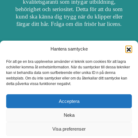
kvalitetsgaranti som intygar utbildning,
behörighet och seriositet. Detta för att du som
kund ska känna dig trygg när du klipper eller
färgar ditt hår. Fråga om din frisör har licens.
Hantera samtycke
OM FRISÖRSÖK
För att ge en bra upplevelse använder vi teknik som cookies för att lagra
och/eller komma åt enhetsinformation. När du samtycker till dessa tekniker
UPPDATERA SALONG
kan vi behandla data som surfbeteende eller unika ID:n på denna
webbplats. Om du inte samtycker eller om du återkallar ditt samtycke kan
detta påverka vissa funktioner negativt.
SALONGER MED FRISÖRLICENS
Acceptera
Neka
Visa preferenser