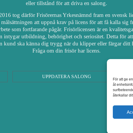
eller tillstånd för att driva en salong.
2016 tog därför Frisörernas Yrkesnämnd fram en svensk li
målsättningen att uppnå krav på licens för att få kalla sig fr
arbete som fortfarande pågår. Frisörlicensen är en kvalitetsga
 intygar utbildning, behörighet och seriositet. Detta för at
 kund ska känna dig trygg när du klipper eller färgar ditt 
Fråga om din frisör har licens.
UPPDATERA SALONG
För att ge e
åt enhetsinf
surfbeteende
återkallar d
Ac