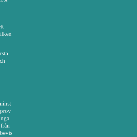
.
tt
vilken
rsta
sch
 minst
lprov
 inga
 från
bevis