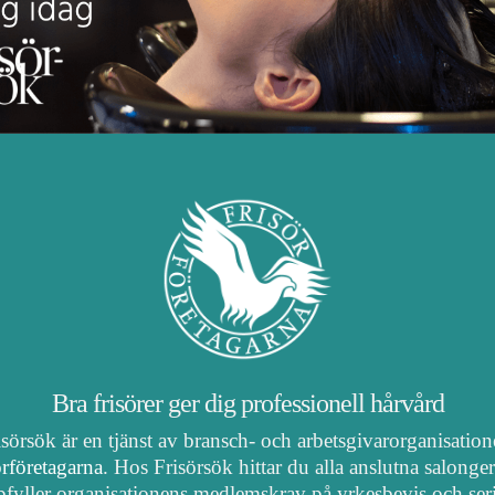
Bra frisörer ger dig professionell hårvård
isörsök är en tjänst av bransch- och arbetsgivarorganisatio
örföretagarna
. Hos Frisörsök hittar du alla anslutna salonge
fyller organisationens medlemskrav på yrkesbevis och ser