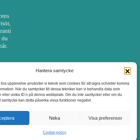
cens
isör,
ranti
t du
hår.
Hantera samtycke
SALONGER MED FRISÖRLICENS
n bra upplevelse använder vi teknik som cookies för att lagra och/eller komma
ormation. När du samtycker till dessa tekniker kan vi behandla data som
 eller unika ID:n på denna webbplats. Om du inte samtycker eller om du
itt samtycke kan detta påverka vissa funktioner negativt.
ceptera
Neka
Visa preferenser
Cookie-policy