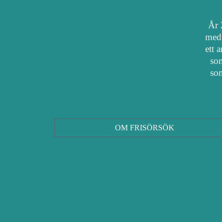
År 
med 
ett 
som
som
OM FRISÖRSÖK