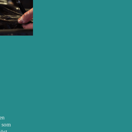
nen
r som
iöst