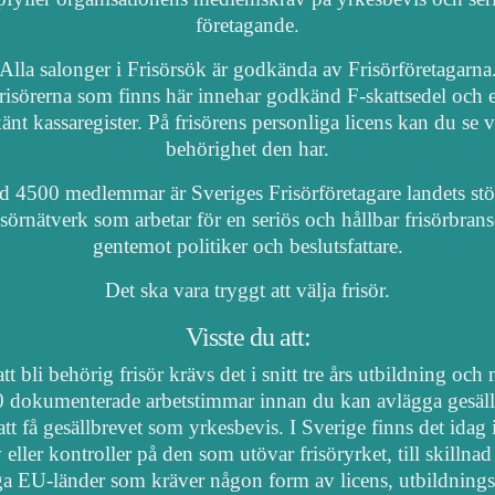
företagande.
Alla salonger i Frisörsök är godkända av Frisörföretagarna
risörerna som finns här innehar godkänd F-skattsedel och e
nt kassaregister. På frisörens personliga licens kan du se 
behörighet den har.
 4500 medlemmar är Sveriges Frisörföretagare landets stö
isörnätverk som arbetar för en seriös och hållbar frisörbran
gentemot politiker och beslutsfattare.
Det ska vara tryggt att välja frisör.
Visste du att:
tt bli behörig frisör krävs det i snitt tre års utbildning och
 dokumenterade arbetstimmar innan du kan avlägga gesäl
att få gesällbrevet som yrkesbevis. I Sverige finns det idag
 eller kontroller på den som utövar frisöryrket, till skillnad
a EU-länder som kräver någon form av licens, utbildnings