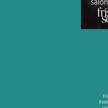
Fr
Fris
upp