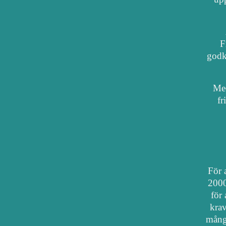
F
godkä
Med
fr
För a
2000
för 
krav
mång