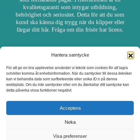
kvalitetsgaranti som intygar utbildning,
behörighet och seriositet. Detta för att du som
kund ska känna dig trygg när du klipper eller
färgar ditt hår. Fråga om din frisör har licens.
Hantera samtycke
OM FRISÖRSÖK
För att ge en bra upplevelse använder vi teknik som cookies för att lagra
och/eller komma åt enhetsinformation. När du samtycker till dessa tekniker
UPPDATERA SALONG
kan vi behandla data som surfbeteende eller unika ID:n på denna
webbplats. Om du inte samtycker eller om du återkallar ditt samtycke kan
detta påverka vissa funktioner negativt.
SALONGER MED FRISÖRLICENS
Acceptera
Neka
Visa preferenser