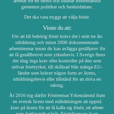
arbetar för en seriös och hållbar frisörbransch
gentemot politiker och beslutsfattare.
Det ska vara tryggt att välja frisör.
Visste du att:
För att bli behörig frisör krävs det i snitt tre års
utbildning och minst 2000 dokumenterade
arbetstimmar innan du kan avlägga gesällprov för
att få gesällbrevet som yrkesbevis. I Sverige finns
det idag inga krav eller kontroller på den som
utövar frisöryrket, till skillnad från många EU-
länder som kräver någon form av licens,
utbildningsbevis eller tillstånd för att driva en
salong.
År 2016 tog därför Frisörernas Yrkesnämnd fram
en svensk licens med målsättningen att uppnå
krav på licens för att få kalla sig frisör, ett arbete
som fortfarande pågår. Frisörlicensen är en