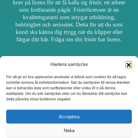
krav på licens för att få kalla sig frisör, ett arbete
som fortfarande pågår. Frisörlicensen är en
kvalitetsgaranti som intygar utbildning,
behörighet och seriositet. Detta för att du som
kund ska känna dig trygg när du klipper eller
färgar ditt hår. Fråga om din frisör har licens.
Hantera samtycke
OM FRISÖRSÖK
För att ge en bra upplevelse använder vi teknik som cookies för att lagra
och/eller komma åt enhetsinformation. När du samtycker till dessa tekniker
UPPDATERA SALONG
kan vi behandla data som surfbeteende eller unika ID:n på denna
webbplats. Om du inte samtycker eller om du återkallar ditt samtycke kan
detta påverka vissa funktioner negativt.
SALONGER MED FRISÖRLICENS
Acceptera
Neka