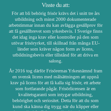
Visste du att:
För att bli behörig frisör krävs det i snitt tre års
utbildning och minst 2000 dokumenterade
arbetstimmar innan du kan avlägga gesällprov för
att få gesällbrevet som yrkesbevis. I Sverige finns
det idag inga krav eller kontroller på den som
utövar frisöryrket, till skillnad från många EU-
länder som kräver någon form av licens,
utbildningsbevis eller tillstånd för att driva en
salong.
År 2016 tog därför Frisörernas Yrkesnämnd fram
en svensk licens med målsättningen att uppnå
krav på licens för att få kalla sig frisör, ett arbete
som fortfarande pågår. Frisörlicensen är en
kvalitetsgaranti som intygar utbildning,
behörighet och seriositet. Detta för att du som
kund ska känna dig trygg när du klipper eller