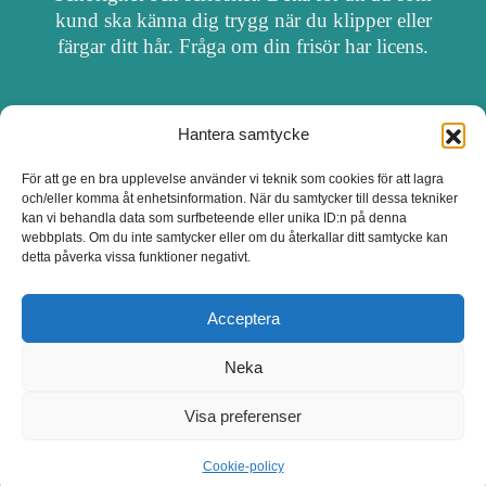
kund ska känna dig trygg när du klipper eller
färgar ditt hår. Fråga om din frisör har licens.
Hantera samtycke
OM FRISÖRSÖK
För att ge en bra upplevelse använder vi teknik som cookies för att lagra
och/eller komma åt enhetsinformation. När du samtycker till dessa tekniker
UPPDATERA SALONG
kan vi behandla data som surfbeteende eller unika ID:n på denna
webbplats. Om du inte samtycker eller om du återkallar ditt samtycke kan
detta påverka vissa funktioner negativt.
SALONGER MED FRISÖRLICENS
Acceptera
Neka
Visa preferenser
Cookie-policy